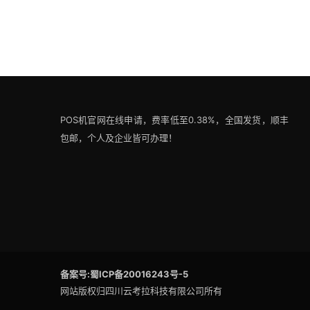
POS机官网在线申请，费率低至0.38%，全国发货，顺丰
包邮，个人及企业皆可办理！
备案号:蜀ICP备20016243号-5
网站版权归四川云考拉科技有限公司所有