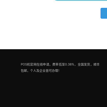
POS机官网在线申请，费率低至0.38%，全国发货，顺丰
包邮，个人及企业皆可办理！