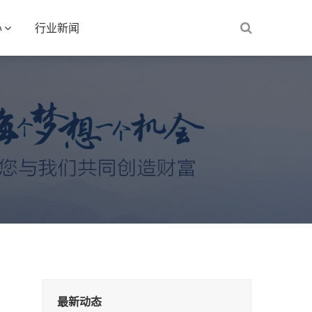
心
行业新闻
最新动态