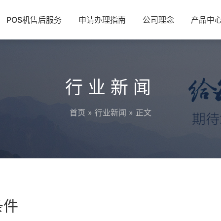
POS机售后服务
申请办理指南
公司理念
产品中
行业新闻
首页
»
行业新闻
» 正文
条件