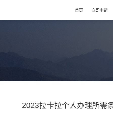
首页
立即申请
2023拉卡拉个人办理所需