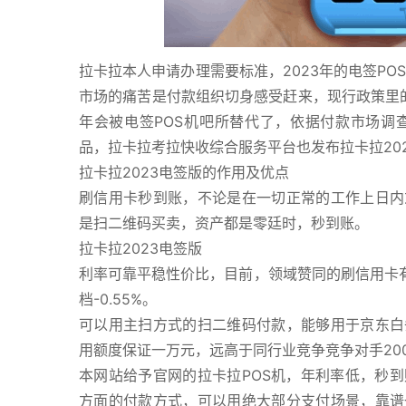
拉卡拉本人申请办理需要标准，2023年的电签PO
市场的痛苦是付款组织切身感受赶来，现行政策里的
年会被电签POS机吧所替代了，依据付款市场调
品，拉卡拉考拉快收综合服务平台也发布拉卡拉20
拉卡拉2023电签版的作用及优点
刷信用卡秒到账，不论是在一切正常的工作上日内
是扫二维码买卖，资产都是零廷时，秒到账。
拉卡拉2023电签版
利率可靠平稳性价比，目前，领域赞同的刷信用卡有效
档-0.55%。
可以用主扫方式的扫二维码付款，能够用于京东白
用额度保证一万元，远高于同行业竞争竞争对手20
本网站给予官网的拉卡拉POS机，年利率低，秒
方面的付款方式，可以用绝大部分支付场景，靠谱