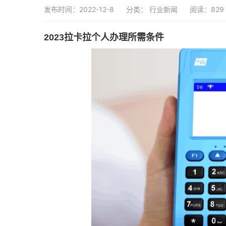
发布时间：2022-12-8
分类：
行业新闻
阅读：829
2023拉卡拉个人办理所需条件