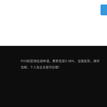
POS机官网在线申请，费率低至0.38%，全国发货，顺丰
包邮，个人及企业皆可办理！