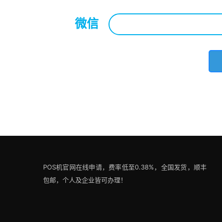
微信
*
POS机官网在线申请，费率低至0.38%，全国发货，顺丰
包邮，个人及企业皆可办理！