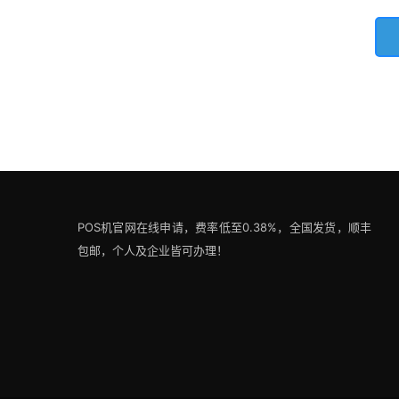
POS机官网在线申请，费率低至0.38%，全国发货，顺丰
包邮，个人及企业皆可办理！