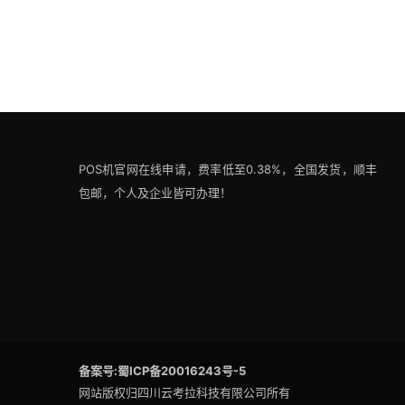
POS机官网在线申请，费率低至0.38%，全国发货，顺丰
包邮，个人及企业皆可办理！
备案号:蜀ICP备20016243号-5
网站版权归四川云考拉科技有限公司所有