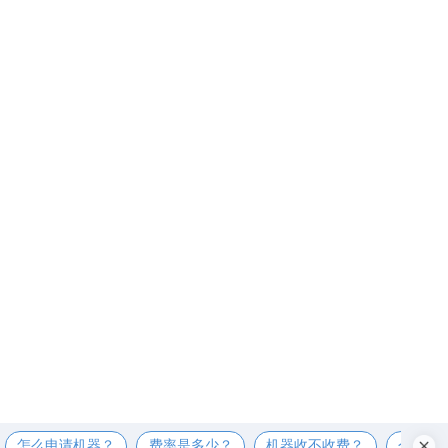
怎么申请机器？
费率是多少？
机器收不收费？
个人可