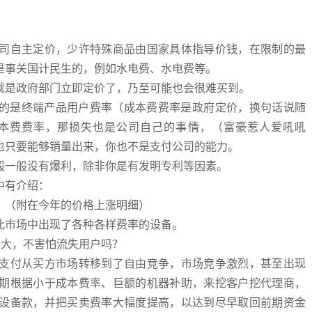
司自主定价，少许特殊商品由国家具体指导价钱，在限制的最
是事关国计民生的，例如水电费、水电费等。
就是政府部门立即定价了，乃至可能也会很难买到。
指的是终端产品用户费率（成本费费率是政府定价，换句话说随
本费费率，那损失也是公司自己的事情，（富豪惹人爱吼吼
也只要能够销量出来，你也不是支付公司的能力。
般一般没有爆利，除非你是有发明专利等因素。
中有介绍：
！（附在今年的价格上涨明细）
此市场中出现了各种各样费率的设备。
常大，不害怕流失用户吗？
支付从买方市场转移到了自由竞争，市场竞争激烈，甚至出现
期根据小于成本费率、巨额的机器补助，来挖客户挖代理商，
设备款，并把买卖费率大幅度提高，以达到尽早取回前期资金