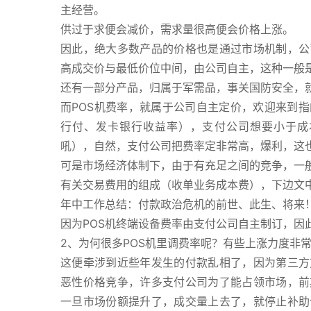
主经营。
供过于求便会减价，需求量很高便会价格上涨。
因此，绝大多数产品的价格也是通过市场机制，公
高成交价与最低价位中间，由公司自主，这种一般
还有一部分产品，归属于军需品，事关国防安全，
而POS机费率，就属于公司自主定价，欢迎来到
行付、发卡银行收益率），支付公司想要小于成
吼），自然，支付公司把费率定非常高，爆利，这
可是市场经济体制下，由于有充足之间的竞争，一
有关交易费用的组成（收单业务成本费），下边文
年中工作总结：付款政治危机的前世、此生、将来
因为POS机终端设备费率由支付公司自主制订，因
2、为何很多POS机里调费率呢？有些上涨力度非
这便牵涉到近些年发生的付款乱相了，因为第三方
恶性价格竞争，许多支付公司为了能占领市场，前
一旦市场份额提升了，成交量上去了，就停止补助