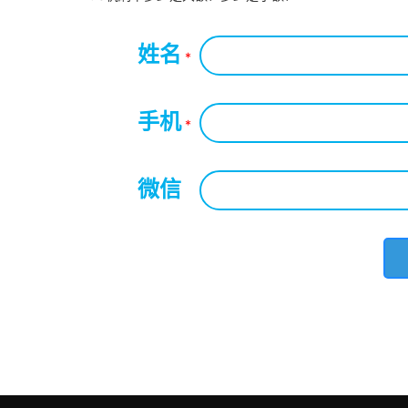
姓名
*
手机
*
微信
*