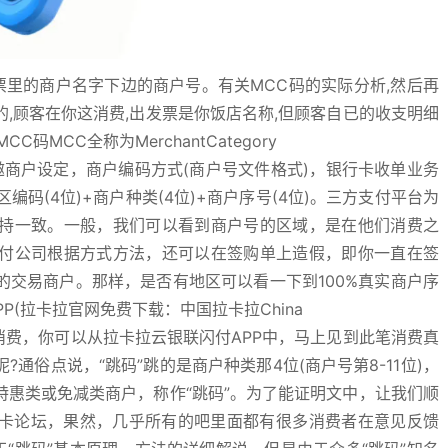
发票里的商户名字下边的商户号。有关MCC码的实际分析,然后再
的,顾客在你这消费,出发票是你饭店名称,但顾客自已的收支明细
MCC全称为MerchantCategory
邀商户设定，商户编码方式(商户号文件格式)，银行卡收单业务
编码(4位)+商户种类(4位)+商户序号(4位)。三方支付平台为
持一致。一般，我们可以看到商户号的区域，是在他们消费之
付公司根据方式方法，还可以在签购单上造假，即你一直在签
交易商户。那样，是否有地区可以看一下到100%真实商户序
(拉卡拉官网免费下载：中国拉卡拉China
每单消费，你可以从拉卡拉云银联闪付APP中，马上见到此笔消费真
通俗点说，“跳码”跳的是商户种类那4位(商户号第8-11位)，
惠类或免减类商户，称作“跳码”。为了能证明文中，让我们顺
用卡论坛，果然，几乎所有的吧里面都有很多消费者在意见反馈