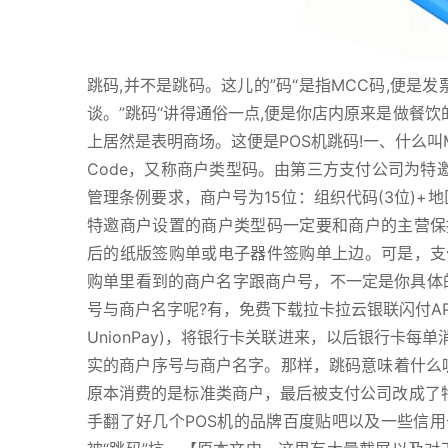
跳码,并不是跳码。这儿的”码“是指MCC码,便是
谈。”跳码“讲得通俗一点,便是你店内原来是做餐饮
上居然是表明商场。这便是POS机跳码!一、什么叫MCC码
Code，又称商户类型码。由第三方支付公司为特
管理条例要求，商户号为15位：组织代码(3位)+地区
特邀商户设置的商户类型码一定要和商户的主营保
后的纸版签购单或电子器件签购单上边。可是，支
购单里看到的商户名字跟商户号，不一定是你具体的
号与商户名字呢?有，免费下载拉卡拉云银联闪付APP
UnionPay)，将银行卡关联进来，以后银行卡
实的商户序号与商户名字。那样，跳码意味着什么呢?
原本消费的是标准类商户，最后被支付公司改成了特
手翻了好几个POS机的品牌百度贴吧以及一些信