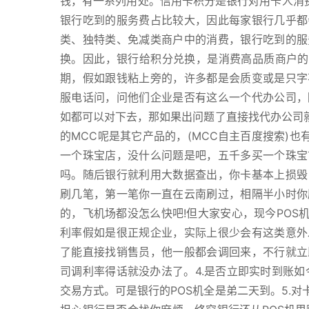
钱，有一系列用处。信用卡积分是银行对用卡人消费
银行吃到的服务费占比较大，因此每家银行几乎都
类、独特类、免减类商户中的消费，银行吃到的服
换。因此，银行给积分兑换，是消费高品质商户的一
期，假如跟钱粘上旁的，许多都是会质变或是只字
服电话问，问他们企业是否有这么一个代办公司，
如都可以对下去，那如果出问题了直接找代办公司就
的MCC呢是其它产品的，(MCC自主百度搜索)也
一个珠宝店，没什么问题是吧，五千多买一个珠宝
吗。随后银行就利用大数据查出，你卡基本上损毁
刷几笔，第一笔你一直在云南刷过，相隔半小时你
的，飞机场都没怎么快吧!但大家安心，现今POS
利率假如是很正规企业，实际上很少会有这类意外
了能直接找销售员，他一般都会调回来，不行就立
司调利率得话就没办法了。4.是否立即实时到账如
交易方式。可是银行的POS机全是弟二天到。5.