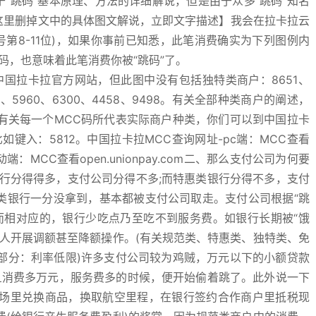
于“跳码”基本原理、方法的详细解说，但是由于众多“跳码”知名
这里删掉文中的具体图文解说，立即文字描述】我会在拉卡拉云
号第8-11位)，如果你事前已知悉，此笔消费确实为下列图例内
码，也意味着此笔消费你被“跳码”了。
国拉卡拉官方网站，但此图中没有包括独特类商户：8651、
4112、5960、6300、4458、9498。有关全部种类商户的阐述，
有关每一个MCC码所代表实际商户种类，你们可以到中国拉卡
如键入：5812。中国拉卡拉MCC查询网址-pc端：MCC查看
移动端：MCC查看open.unionpay.com二、那么支付公司为何要
银行分得得多，支付公司分得不多;而特惠类银行分得不多，支付
免减类银行一分没拿到，基本都被支付公司取走。支付公司根据“跳
而相对应的，银行少吃点乃至吃不到服务费。如银行长期被“饿
人开展调额甚至降额操作。(有关规范类、特惠类、独特类、免
部分：利率低限)许多支付公司较为鸡贼，万元以下的小额贷款
一旦消费多万元，服务费多的时候，便开始偷着跳了。此外说一下
场里兑换商品，换取航空里程，在银行签约合作商户里抵税现