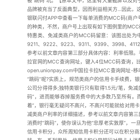
被“跳码”坑。【原本文中，这里有大量截屏以及对
品牌被充当了反面典型，因而利益相关方…因此，
银联闪付APP中查看一下每单消费的MCC码(商户
的种类，不然，商户号上出现有如下图例里的MCC
特惠类、免减类商户的MCC码留意：该图出处为中
9211、9222、9223、9311、9399、3998、
参考以前文章内容第三部分具体内容：利率低限。
拉官网的MCC查询网址，键入4位MCC码查询，比
open.unionpay.com中国拉卡拉MCC查询网址-
“跳码”呢?实质上，规范类商户的信用卡手续费，
公司分得得多;独特类银行只有取得1.5元/笔，
码”，进而能够吞掉服务费中的大多数乃至所有。
着”，银行毫无疑问不高兴，不高兴可能就给对用卡
减类商户利率的详细描述，参考以前文章内容第三
消费时“跳码”，使你误认为他“忠厚老实敦厚”，
信用卡积分，众所周知信用卡积分还可以在积分商