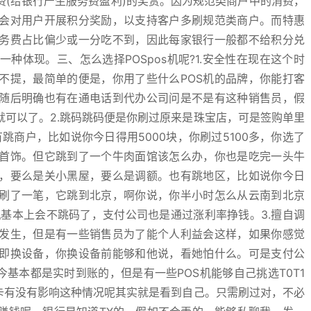
(给银行产生服务费盈利)的奖赏。因为规范类商户中的消费，
会对用户开展积分奖励，以支持客户多刷规范类商户。而特惠
务费占比偏少或一分吃不到，因此每家银行一般都不给积分兑
种体现。三、怎么选择POSpos机呢?1.安全性在现在这个时
不提，最简单的便是，你用了些什么POS机的品牌，你能打客
随后明确也有在通电话到代办公司问是不是有这种销售员，假
可以了。2.跳码跳码便是你刷过原来是珠宝店，可是签购单里
有跳商户，比如说你今日得用5000块，你刷过5100多，你选了
首饰。但它跳到了一个牛肉面馆该怎么办，你也是吃完一头牛
，要么是关小黑屋，要么是调额。也有跳地区，比如说你今日
刷了一笔，它跳到北京，啊你说，你半小时怎么从云南到北京
机基本上会不跳码了，支付公司也是通过涨利率挣钱。3.擅自调
发生，但是有一些销售员为了能个人利益会这样，如果你感觉
即换设备，你换设备前能够和他说，看她怕什么。可是支付公
今基本都是实时到账的，但是有一些POS机能够自己挑选T0T1
对卡有没有影响这种情况呢其实就是看到自己。只需刷过对，不必