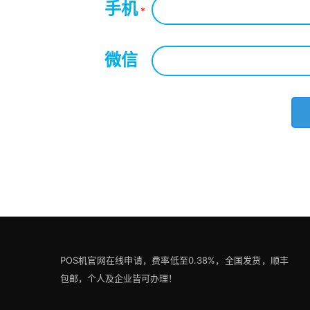
手机
*
微信
*
POS机官网在线申请，费率低至0.38%，全国发货，顺丰
包邮，个人及企业皆可办理！